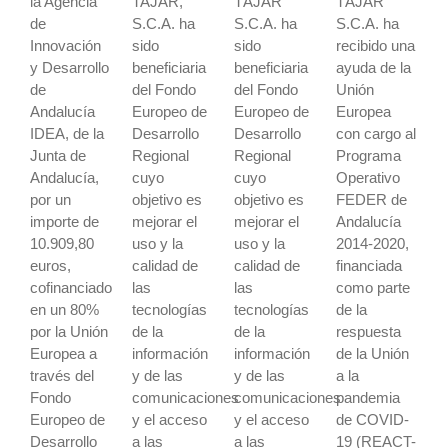
la Agencia
TAJAR,
TÁJAR
TÁJAR
de
S.C.A. ha
S.C.A. ha
S.C.A. ha
Innovación
sido
sido
recibido una
y Desarrollo
beneficiaria
beneficiaria
ayuda de la
de
del Fondo
del Fondo
Unión
Andalucía
Europeo de
Europeo de
Europea
IDEA, de la
Desarrollo
Desarrollo
con cargo al
Junta de
Regional
Regional
Programa
Andalucía,
cuyo
cuyo
Operativo
por un
objetivo es
objetivo es
FEDER de
importe de
mejorar el
mejorar el
Andalucía
10.909,80
uso y la
uso y la
2014-2020,
euros,
calidad de
calidad de
financiada
cofinanciado
las
las
como parte
en un 80%
tecnologías
tecnologías
de la
por la Unión
de la
de la
respuesta
Europea a
información
información
de la Unión
través del
y de las
y de las
a la
Fondo
comunicaciones
comunicaciones
pandemia
Europeo de
y el acceso
y el acceso
de COVID-
Desarrollo
a las
a las
19 (REACT-