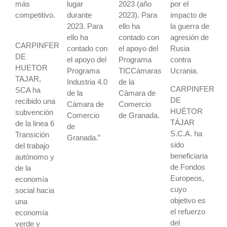
más
lugar
2023 (año
por el
competitivo.
durante
2023). Para
impacto de
2023. Para
ello ha
la guerra de
ello ha
contado con
agresión de
CARPINFER
contado con
el apoyo del
Rusia
DE
el apoyo del
Programa
contra
HUETOR
Programa
TICCámaras
Ucrania.
TAJAR,
Industria 4.0
de la
CARPINFER
SCA ha
de la
Cámara de
DE
recibido una
Cámara de
Comercio
HUÉTOR
subvención
Comercio
de Granada.
TÁJAR
de la linea 6
de
S.C.A. ha
Transición
Granada.”
sido
del trabajo
beneficiaria
autónomo y
de Fondos
de la
Europeos,
economía
cuyo
social hacia
objetivo es
una
el refuerzo
economía
del
verde y