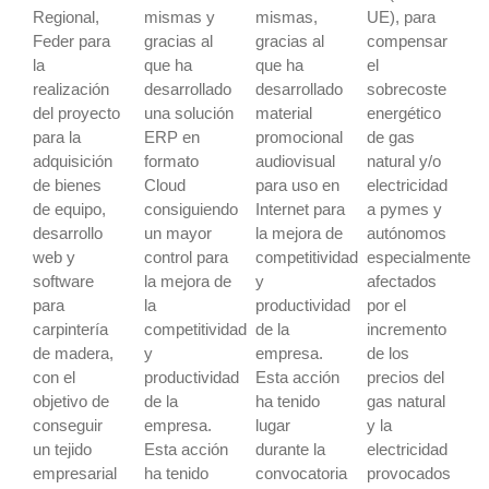
Regional,
mismas y
mismas,
UE), para
Feder para
gracias al
gracias al
compensar
la
que ha
que ha
el
realización
desarrollado
desarrollado
sobrecoste
del proyecto
una solución
material
energético
para la
ERP en
promocional
de gas
adquisición
formato
audiovisual
natural y/o
de bienes
Cloud
para uso en
electricidad
de equipo,
consiguiendo
Internet para
a pymes y
desarrollo
un mayor
la mejora de
autónomos
web y
control para
competitividad
especialmente
software
la mejora de
y
afectados
para
la
productividad
por el
carpintería
competitividad
de la
incremento
de madera,
y
empresa.
de los
con el
productividad
Esta acción
precios del
objetivo de
de la
ha tenido
gas natural
conseguir
empresa.
lugar
y la
un tejido
Esta acción
durante la
electricidad
empresarial
ha tenido
convocatoria
provocados