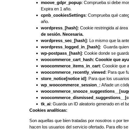
moove_gdpr_popup
: Comprueba si debe most
Expira en 1 año.
cpnb_cookiesSettings
: Comprueba qué categor
año.
wordpress_[hash]:
Cookie restringida al área
de sesión. Necesaria.
wordpress_sec_[hash]:
Lo mismo que la ante
wordpress_logged_in_[hash]:
Guarda quien 
wp-postpass_[hash]
: Cookie donde se guard
woocommerce_cart_hash: Coookie que ayuda 
woocommerce_items_in_cart
: Coookie que a
woocommerce_recently_viewed
: Para que f
store_notice[notice id]
: Para que los usuario
wp_woocommerce_session_:
Añade un código
woocommerce_snooze_suggestions__[sugg
woocommerce_dismissed_suggestions__[co
tk_ai
: Guarda un ID aleatorio generado en el b
Cookies analíticas:
Son aquellas que bien tratadas por nosotros o por terc
hacen los usuarios del servicio ofertado. Para ello s