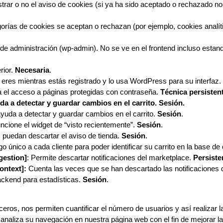
rar o no el aviso de cookies (si ya ha sido aceptado o rechazado no 
ías de cookies se aceptan o rechazan (por ejemplo, cookies analítica
 de administración (wp-admin). No se ve en el frontend incluso esta
rior.
Necesaria
.
eres mientras estás registrado y lo usa WordPress para su interfaz.
a el acceso a páginas protegidas con contraseña.
Técnica persisten
a detectar y guardar cambios en el carrito. Sesión.
yuda a detectar y guardar cambios en el carrito.
Sesión
.
uncione el widget de “visto recientemente”.
Sesión
.
s puedan descartar el aviso de tienda.
Sesión
.
 único a cada cliente para poder identificar su carrito en la base de
estion]
: Permite descartar notificaciones del marketplace.
Persiste
ntext]:
Cuenta las veces que se han descartado las notificaciones 
ackend para estadísticas.
Sesión
.
eros, nos permiten cuantificar el número de usuarios y así realizar la
e analiza su navegación en nuestra página web con el fin de mejorar l