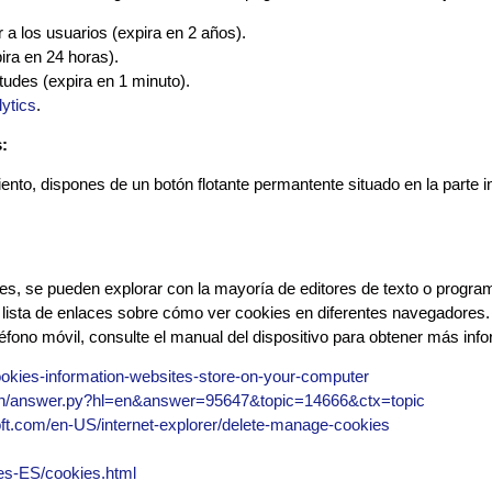
r a los usuarios (expira en 2 años).
pira en 24 horas).
itudes (expira en 1 minuto).
ytics
.
:
ento, dispones de un botón flotante permantente situado en la parte i
es, se pueden explorar con la mayoría de editores de texto o progra
a lista de enlaces sobre cómo ver cookies en diferentes navegadores. S
eléfono móvil, consulte el manual del dispositivo para obtener más inf
cookies-information-websites-store-on-your-computer
bin/answer.py?hl=en&answer=95647&topic=14666&ctx=topic
oft.com/en-US/internet-explorer/delete-manage-cookies
es-ES/cookies.html