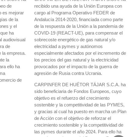
peo de
recibido una ayuda de la Unión Europea con
o es mejorar
cargo al Programa Operativo FEDER de
gías de la
Andalucía 2014-2020, financiada como parte
ones y el
de la respuesta de la Unión a la pandemia de
 que ha
COVID-19 (REACT-UE), para compensar el
l audiovisual
sobrecoste energético de gas natural y/o
ora de
electricidad a pymes y autónomos
e la empresa.
especialmente afectados por el incremento de
te la
los precios del gas natural y la electricidad
ra ello ha
provocados por el impacto de la guerra de
ama
agresión de Rusia contra Ucrania.
omercio de
CARPINFER DE HUÉTOR TÁJAR S.C.A. ha
sido beneficiaria de Fondos Europeos, cuyo
objetivo es el refuerzo del crecimiento
sostenible y la competitividad de las PYMES,
y gracias al cual ha puesto en marcha un Plan
de Acción con el objetivo de reforzar el
crecimiento sostenible y la competitividad de
las pymes durante el año 2024. Para ello ha