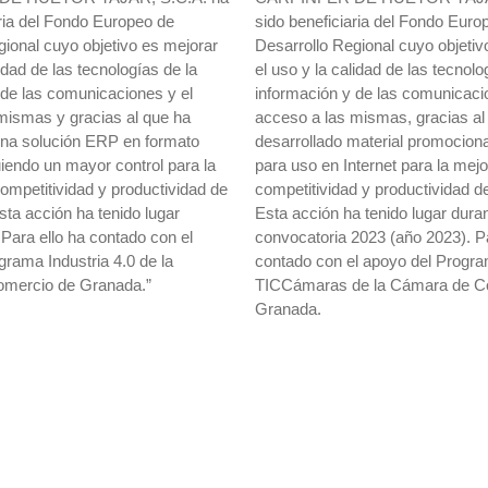
aria del Fondo Europeo de
sido beneficiaria del Fondo Euro
gional cuyo objetivo es mejorar
Desarrollo Regional cuyo objetiv
lidad de las tecnologías de la
el uso y la calidad de las tecnolo
 de las comunicaciones y el
información y de las comunicaci
mismas y gracias al que ha
acceso a las mismas, gracias al
una solución ERP en formato
desarrollado material promociona
iendo un mayor control para la
para uso en Internet para la mej
ompetitividad y productividad de
competitividad y productividad d
sta acción ha tenido lugar
Esta acción ha tenido lugar duran
Para ello ha contado con el
convocatoria 2023 (año 2023). Pa
grama Industria 4.0 de la
contado con el apoyo del Progr
mercio de Granada.”
TICCámaras de la Cámara de C
Granada.