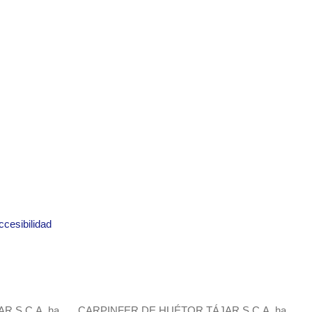
ccesibilidad
 S.C.A. ha
CARPINFER DE HUÉTOR TÁJAR S.C.A. ha